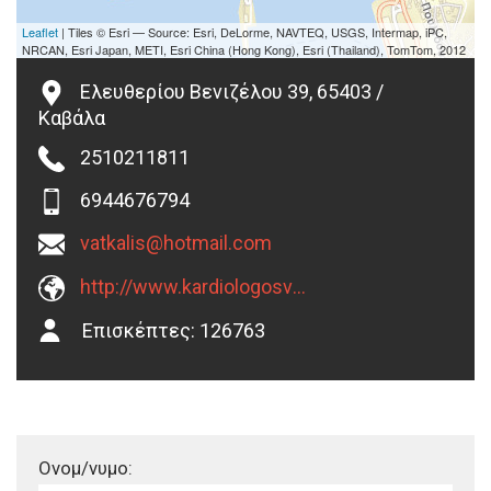
Leaflet
| Tiles © Esri — Source: Esri, DeLorme, NAVTEQ, USGS, Intermap, iPC,
NRCAN, Esri Japan, METI, Esri China (Hong Kong), Esri (Thailand), TomTom, 2012
Ελευθερίου Βενιζέλου 39, 65403 /
Καβάλα
2510211811
6944676794
vatkalis@hotmail.com
http://www.kardiologosvatkalis.gr
Επισκέπτες:
126763
Ονομ/νυμο: