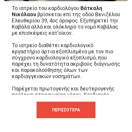
Το ιατρείο του καρδιολόγου
Βάτκαλη
Νικόλαου
βρίσκεται επί της οδού Βενιζέλου
Ελευθερίου 39, 4ος όροφος. Εξυπηρετεί την
Καβάλα αλλά και ολόκληρο το νομό Καβάλας
με επισκέψεις κατ’οίκον.
Το ιατρείο διαθέτει καρδιολογικό
εργαστήριο άρτια εξοπλισμένο με τον πιο
σύγχρονο καρδιολογικό εξοπλισμό, που
παρέχει τη δυνατότητα ακριβούς διάγνωσης
και παρακολούθησης όλων των
καρδιαγγειακών νοσημάτων.
Παρέχεται πρωτογενής και δευτερογενής
πρόληψη στεφανιαίας νόσου, Καρδιακής
ανεπάρκειας, βαλβιδοπαθειών και πλήρη
αρρυθμιολογικό έλεγχο.
ΠΕΡΙΣΣΌΤΕΡΑ
Κλινικός, ηλεκτροκαρδιογραφικός έλεγχος
και υπέρηχος (triplex) καρδιάς. Διερεύνηση
στεφανιαίας νόσου με εργομετρικό
ποδήλατο (τεστ κόπωσης), έλεγχος